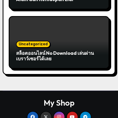
Uncategorized
สล็อตออนไลน์ No Download เล่นผ่าน
เบราว์เซอร์ได้เลย
My Shop