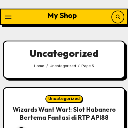
Skip
to
My Shop
content
Uncategorized
Home
Uncategorized
Page 5
Uncategorized
Wizards Want War!: Slot Habanero
Bertema Fantasi di RTP API88