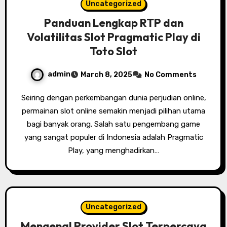
Uncategorized
Panduan Lengkap RTP dan
Volatilitas Slot Pragmatic Play di
Toto Slot
admin
March 8, 2025
No Comments
Seiring dengan perkembangan dunia perjudian online,
permainan slot online semakin menjadi pilihan utama
bagi banyak orang. Salah satu pengembang game
yang sangat populer di Indonesia adalah Pragmatic
Play, yang menghadirkan…
Uncategorized
Mengenal Provider Slot Terpercaya