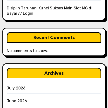
Disiplin Taruhan: Kunci Sukses Main Slot MG di
Bayar77 Login
Recent Comments
No comments to show.
Archives
July 2026
June 2026