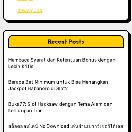
dewamuda
Recent Posts
Membaca Syarat dan Ketentuan Bonus dengan
Lebih Kritis
Berapa Bet Minimum untuk Bisa Menangkan
Jackpot Habanero di Slot?
Buka77: Slot Hacksaw dengan Tema Alam dan
Kehidupan Liar
สล็อตออนไลน์ No Download เล่นผ่านเบราว์เซอร์ได้เลย