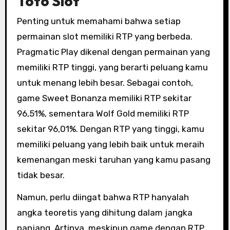
Toto Slot
Penting untuk memahami bahwa setiap
permainan slot memiliki RTP yang berbeda.
Pragmatic Play dikenal dengan permainan yang
memiliki RTP tinggi, yang berarti peluang kamu
untuk menang lebih besar. Sebagai contoh,
game Sweet Bonanza memiliki RTP sekitar
96,51%, sementara Wolf Gold memiliki RTP
sekitar 96,01%. Dengan RTP yang tinggi, kamu
memiliki peluang yang lebih baik untuk meraih
kemenangan meski taruhan yang kamu pasang
tidak besar.
Namun, perlu diingat bahwa RTP hanyalah
angka teoretis yang dihitung dalam jangka
panjang. Artinya, meskipun game dengan RTP