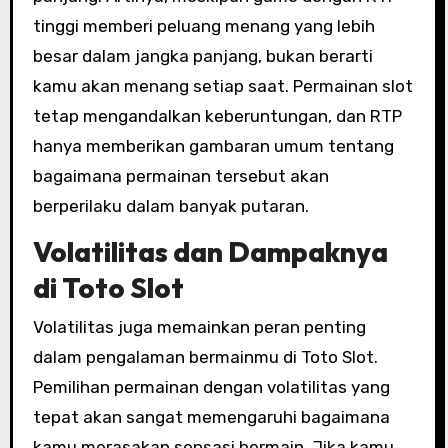
tinggi memberi peluang menang yang lebih
besar dalam jangka panjang, bukan berarti
kamu akan menang setiap saat. Permainan slot
tetap mengandalkan keberuntungan, dan RTP
hanya memberikan gambaran umum tentang
bagaimana permainan tersebut akan
berperilaku dalam banyak putaran.
Volatilitas dan Dampaknya
di Toto Slot
Volatilitas juga memainkan peran penting
dalam pengalaman bermainmu di Toto Slot.
Pemilihan permainan dengan volatilitas yang
tepat akan sangat memengaruhi bagaimana
kamu merasakan sensasi bermain. Jika kamu