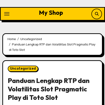
Skip
to
My Shop
content
Home
Uncategorized
Panduan Lengkap RTP dan Volatilitas Slot Pragmatic Play
di Toto Slot
Uncategorized
Panduan Lengkap RTP dan
Volatilitas Slot Pragmatic
Play di Toto Slot