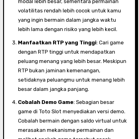
modal lebih besar, sementara permainan
volatilitas rendah lebih cocok untuk kamu
yang ingin bermain dalam jangka waktu
lebih lama dengan risiko yang lebih kecil.
Manfaatkan RTP yang Tinggi
: Cari game
dengan RTP tinggi untuk mendapatkan
peluang menang yang lebih besar. Meskipun
RTP bukan jaminan kemenangan,
setidaknya peluangmu untuk menang lebih
besar dalam jangka panjang.
Cobalah Demo Game
: Sebagian besar
game di Toto Slot menyediakan versi demo.
Cobalah bermain dengan saldo virtual untuk
merasakan mekanisme permainan dan