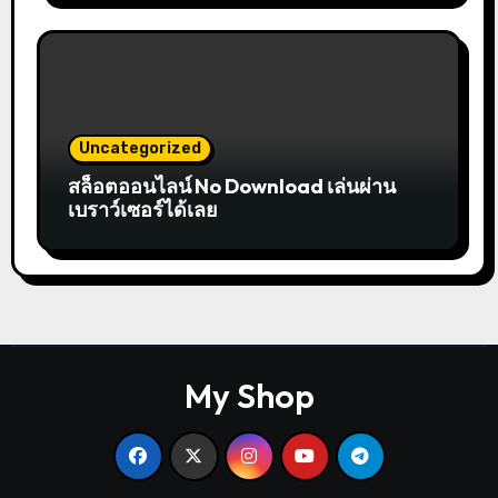
Uncategorized
สล็อตออนไลน์ No Download เล่นผ่าน
เบราว์เซอร์ได้เลย
My Shop