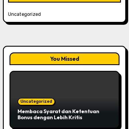
Uncategorized
You Missed
Uncategorized
Membaca Syarat dan Ketentuan
Bonus dengan Lebih Kritis