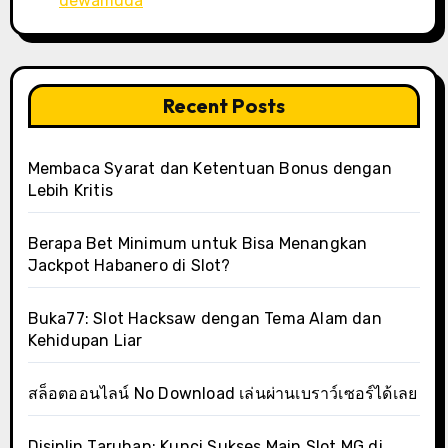
dewamuda
Recent Posts
Membaca Syarat dan Ketentuan Bonus dengan
Lebih Kritis
Berapa Bet Minimum untuk Bisa Menangkan
Jackpot Habanero di Slot?
Buka77: Slot Hacksaw dengan Tema Alam dan
Kehidupan Liar
สล็อตออนไลน์ No Download เล่นผ่านเบราว์เซอร์ได้เลย
Disiplin Taruhan: Kunci Sukses Main Slot MG di