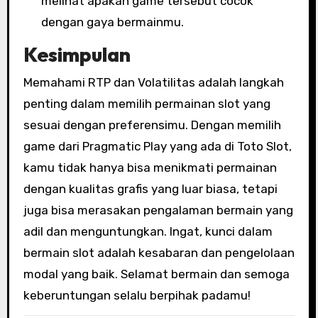
melihat apakah game tersebut cocok
dengan gaya bermainmu.
Kesimpulan
Memahami RTP dan Volatilitas adalah langkah
penting dalam memilih permainan slot yang
sesuai dengan preferensimu. Dengan memilih
game dari Pragmatic Play yang ada di Toto Slot,
kamu tidak hanya bisa menikmati permainan
dengan kualitas grafis yang luar biasa, tetapi
juga bisa merasakan pengalaman bermain yang
adil dan menguntungkan. Ingat, kunci dalam
bermain slot adalah kesabaran dan pengelolaan
modal yang baik. Selamat bermain dan semoga
keberuntungan selalu berpihak padamu!