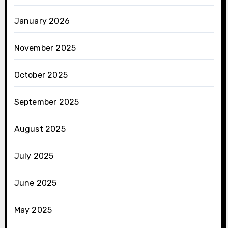
January 2026
November 2025
October 2025
September 2025
August 2025
July 2025
June 2025
May 2025