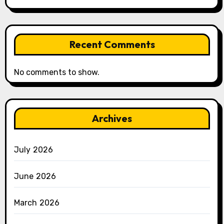
Recent Comments
No comments to show.
Archives
July 2026
June 2026
March 2026