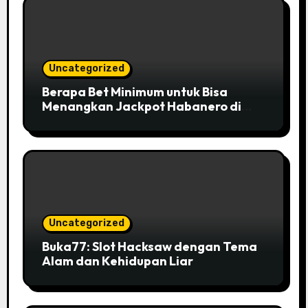
Uncategorized
Berapa Bet Minimum untuk Bisa
Menangkan Jackpot Habanero di
Slot?
Uncategorized
Buka77: Slot Hacksaw dengan Tema
Alam dan Kehidupan Liar