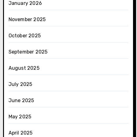
January 2026
November 2025
October 2025
September 2025
August 2025
July 2025
June 2025
May 2025
April 2025