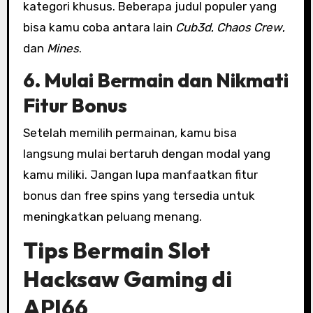
kategori khusus. Beberapa judul populer yang
bisa kamu coba antara lain
Cub3d
,
Chaos Crew
,
dan
Mines
.
6. Mulai Bermain dan Nikmati
Fitur Bonus
Setelah memilih permainan, kamu bisa
langsung mulai bertaruh dengan modal yang
kamu miliki. Jangan lupa manfaatkan fitur
bonus dan free spins yang tersedia untuk
meningkatkan peluang menang.
Tips Bermain Slot
Hacksaw Gaming di
API66