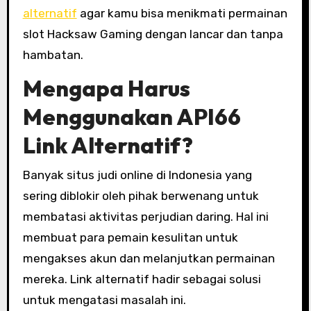
alternatif
agar kamu bisa menikmati permainan
slot Hacksaw Gaming dengan lancar dan tanpa
hambatan.
Mengapa Harus
Menggunakan API66
Link Alternatif?
Banyak situs judi online di Indonesia yang
sering diblokir oleh pihak berwenang untuk
membatasi aktivitas perjudian daring. Hal ini
membuat para pemain kesulitan untuk
mengakses akun dan melanjutkan permainan
mereka. Link alternatif hadir sebagai solusi
untuk mengatasi masalah ini.