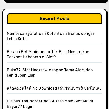
Recent Posts
Membaca Syarat dan Ketentuan Bonus dengan
Lebih Kritis
Berapa Bet Minimum untuk Bisa Menangkan
Jackpot Habanero di Slot?
Buka77: Slot Hacksaw dengan Tema Alam dan
Kehidupan Liar
สล็อตออนไลน์ No Download เล่นผ่านเบราว์เซอร์ได้เลย
Disiplin Taruhan: Kunci Sukses Main Slot MG di
Bayar77 Login