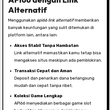
Alternatif
Menggunakan
api66 link alternatif
memberikan
banyak keuntungan yang sulit ditemukan di
platform lain, antara lain:
Akses Stabil Tanpa Hambatan
Link alternatif memastikan kamu tetap bisa
mengakses situs meskipun ada pemblokiran.
Transaksi Cepat dan Aman
Deposit dan penarikan dana berlangsung
mudah dan cepat tanpa ribet.
Koleksi Game Lengkap
API66 menyediakan berbagai game slot