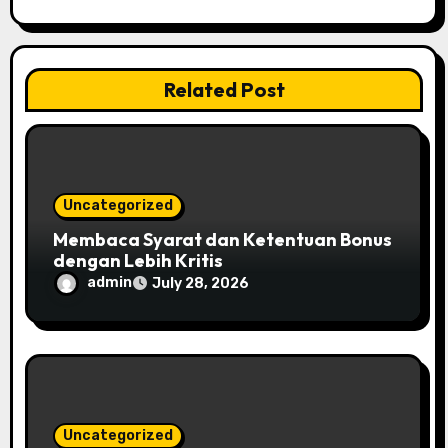
t
i
Related Post
o
n
Uncategorized
Membaca Syarat dan Ketentuan Bonus
dengan Lebih Kritis
admin
July 28, 2026
Uncategorized