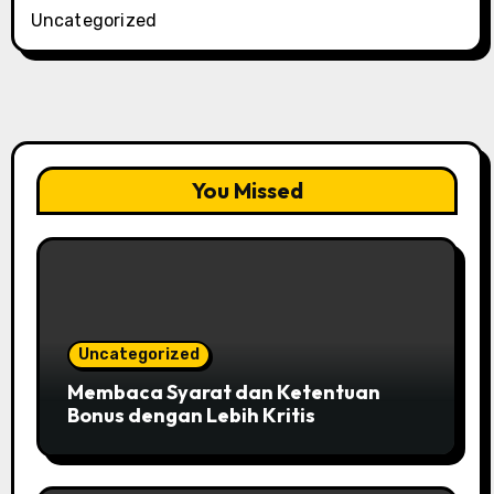
Uncategorized
You Missed
Uncategorized
Membaca Syarat dan Ketentuan
Bonus dengan Lebih Kritis