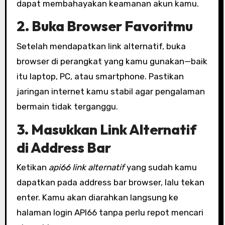
dapat membahayakan keamanan akun kamu.
2. Buka Browser Favoritmu
Setelah mendapatkan link alternatif, buka
browser di perangkat yang kamu gunakan—baik
itu laptop, PC, atau smartphone. Pastikan
jaringan internet kamu stabil agar pengalaman
bermain tidak terganggu.
3. Masukkan Link Alternatif
di Address Bar
Ketikan
api66 link alternatif
yang sudah kamu
dapatkan pada address bar browser, lalu tekan
enter. Kamu akan diarahkan langsung ke
halaman login API66 tanpa perlu repot mencari