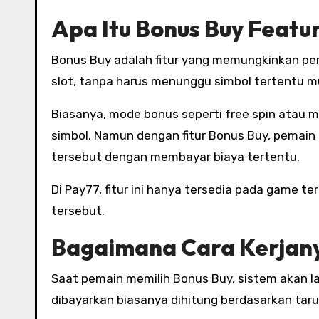
Apa Itu Bonus Buy Featu
Bonus Buy adalah fitur yang memungkinkan p
slot, tanpa harus menunggu simbol tertentu m
Biasanya, mode bonus seperti free spin atau m
simbol. Namun dengan fitur Bonus Buy, pemain
tersebut dengan membayar biaya tertentu.
Di Pay77, fitur ini hanya tersedia pada gam
tersebut.
Bagaimana Cara Kerjan
Saat pemain memilih Bonus Buy, sistem akan
dibayarkan biasanya dihitung berdasarkan tar