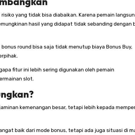
timbangkan
i risiko yang tidak bisa diabaikan. Karena pemain langsu
ungkinan hasil yang didapat tidak sebanding dengan 
u bonus round bisa saja tidak menutup biaya Bonus Buy,
rpihak.
gapa fitur ini lebih sering digunakan oleh pemain
rmainan slot.
ungkan?
 jaminan kemenangan besar, tetapi lebih kepada mempe
gat baik dari mode bonus, tetapi ada juga situasi di 