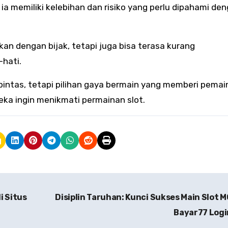
, ia memiliki kelebihan dan risiko yang perlu dipahami de
kan dengan bijak, tetapi juga bisa terasa kurang
-hati.
pintas, tetapi pilihan gaya bermain yang memberi pemai
a ingin menikmati permainan slot.
i Situs
Disiplin Taruhan: Kunci Sukses Main Slot M
Bayar77 Log