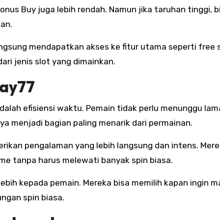
Bonus Buy juga lebih rendah. Namun jika taruhan tinggi, b
an.
gsung mendapatkan akses ke fitur utama seperti free s
ari jenis slot yang dimainkan.
Pay77
dalah efisiensi waktu. Pemain tidak perlu menunggu lam
a menjadi bagian paling menarik dari permainan.
erikan pengalaman yang lebih langsung dan intens. Mere
ame tanpa harus melewati banyak spin biasa.
 lebih kepada pemain. Mereka bisa memilih kapan ingin m
gan spin biasa.