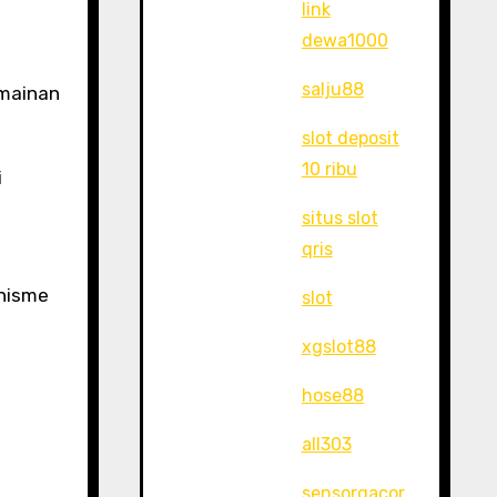
link
dewa1000
salju88
rmainan
slot deposit
10 ribu
i
situs slot
qris
anisme
slot
xgslot88
hose88
all303
sensorgacor