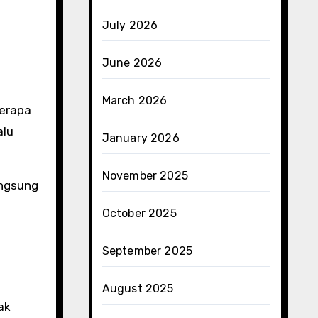
July 2026
June 2026
March 2026
berapa
alu
January 2026
November 2025
angsung
October 2025
September 2025
August 2025
ak