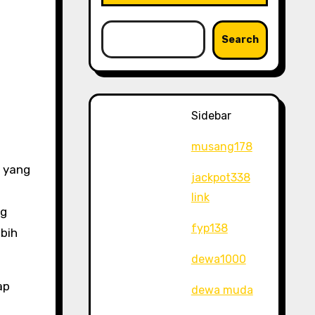
Search
Sidebar
musang178
jackpot338
h
link
ng
fyp138
ebih
dewa1000
ap
dewa muda