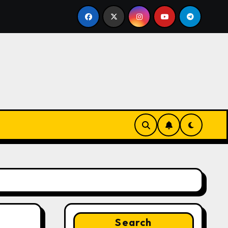
ด้เลย
Disiplin Taruhan: Kunci Sukses Main Slot MG di 
Search