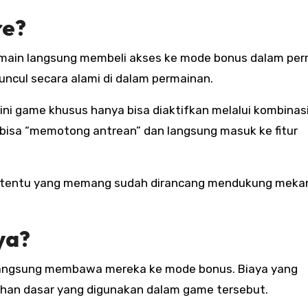
re?
emain langsung membeli akses ke mode bonus dalam pe
uncul secara alami di dalam permainan.
ini game khusus hanya bisa diaktifkan melalui kombinas
 bisa “memotong antrean” dan langsung masuk ke fitur
e tertentu yang memang sudah dirancang mendukung mek
ya?
 langsung membawa mereka ke mode bonus. Biaya yang
uhan dasar yang digunakan dalam game tersebut.