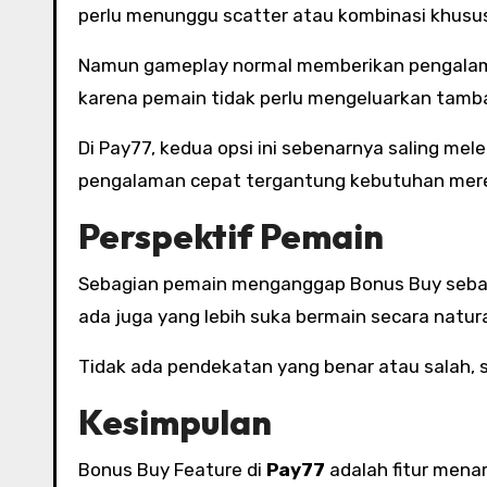
perlu menunggu scatter atau kombinasi khusu
Namun gameplay normal memberikan pengalaman
karena pemain tidak perlu mengeluarkan tamba
Di Pay77, kedua opsi ini sebenarnya saling me
pengalaman cepat tergantung kebutuhan mer
Perspektif Pemain
Sebagian pemain menganggap Bonus Buy sebaga
ada juga yang lebih suka bermain secara natur
Tidak ada pendekatan yang benar atau salah,
Kesimpulan
Bonus Buy Feature di
Pay77
adalah fitur mena